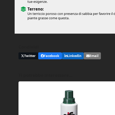
tue esigenze.
Terreno:
Un terriccio poroso con presenza di sabbia per favorire il 
piante grasse come questa.
Condividi
Twitter
Facebook
LinkedIn
Email
Ti potrebbe interessare…