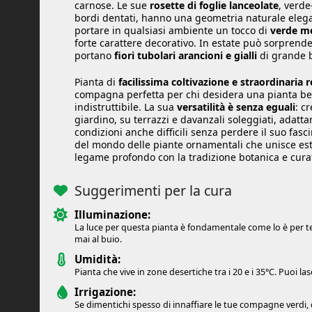
carnose. Le sue
rosette di foglie lanceolate
, verde
bordi dentati, hanno una geometria naturale elega
portare in qualsiasi ambiente un tocco di
verde me
forte carattere decorativo. In estate può sorprende
portano
fiori tubolari arancioni e gialli
di grande b
Pianta di
facilissima coltivazione e straordinaria 
compagna perfetta per chi desidera una pianta bel
indistruttibile. La sua
versatilità è senza eguali
: c
giardino, su terrazzi e davanzali soleggiati, adatta
condizioni anche difficili senza perdere il suo fas
del mondo delle piante ornamentali che unisce est
legame profondo con la tradizione botanica e cura
Suggerimenti per la cura
Illuminazione:
La luce per questa pianta è fondamentale come lo è per te i
mai al buio.
Umidità:
Pianta che vive in zone desertiche tra i 20 e i 35°C. Puoi lasc
Irrigazione:
Se dimentichi spesso di innaffiare le tue compagne verdi, 