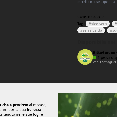
carrello in base a quantità,
COD:
10043817
Tag:
aloe vera
,
serra calda
,
su
Disponibile ne
GittoGarden 
1 pezzi dis
Vedi i dettagli di
ntiche e preziose
al mondo,
 anni per la sua
bellezza
ontenuto nelle sue foglie