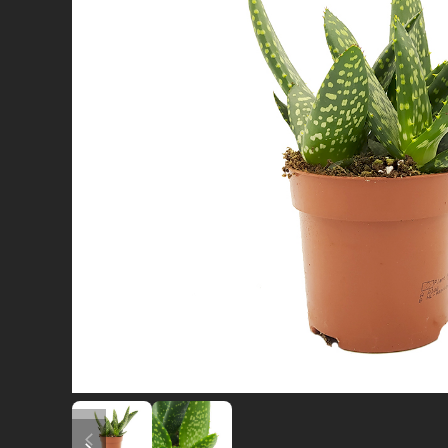
diapositiva precedente
diapositiva successiva