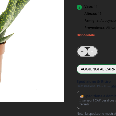
Vaso:
11
Altezza:
15
Famiglia:
Apocynac
Provenienza:
Africa 
Disponibile
Aloe Vera Paradisicum
AGGIUNGI AL CARR
Spedizione & Ritiro
Destinazione: PA – IT —
Mo
🚚 Spedizione a domic
Inserisci il CAP per il co
feriali
Nota: la spedizione mostrata