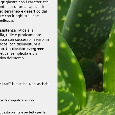
-grigiastre con i caratteristici
nte e scultorea capace di
diterraneo e desertico
dal
re con lunghi steli che
ellezza.
resistenza
, l’Aloe è la
la, utile e praticamente
resce con successo in vaso, in
ndosi con disinvoltura a
cino. Un
classico evergreen
etica, semplicità e un
tiva dell’uomo.
l caffè la mattina. Non lasciarla
iarla crogiolarsi al sole.
questa pianta è perfetta per le