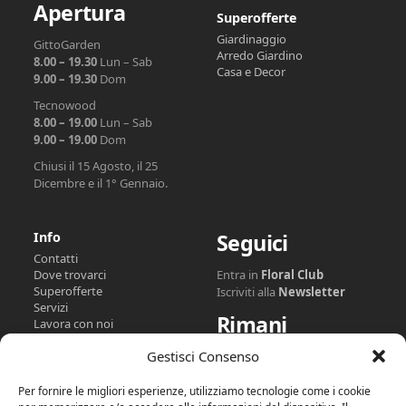
Apertura
Superofferte
Giardinaggio
GittoGarden
Arredo Giardino
8.00 – 19.30
Lun – Sab
Casa e Decor
9.00 – 19.30
Dom
Tecnowood
8.00 – 19.00
Lun – Sab
9.00 – 19.00
Dom
Chiusi il 15 Agosto, il 25
Dicembre e il 1° Gennaio.
Info
Seguici
Contatti
Dove trovarci
Entra in
Floral Club
Superofferte
Iscriviti alla
Newsletter
Servizi
Rimani
Lavora con noi
Floral Club
Collegato
Gestisci Consenso
Floral GiftCard
Trasparenza
Per fornire le migliori esperienze, utilizziamo tecnologie come i cookie
Facebook
Instagram
Tiktok