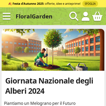
Salta
🍂
Festa d’Autunno 2025
: offerte, idee e anteprime!
SFOGLIA
al
contenuto
FloralGarden
ID
Giornata Nazionale degli
Alberi 2024
Piantiamo un Melograno per il Futuro