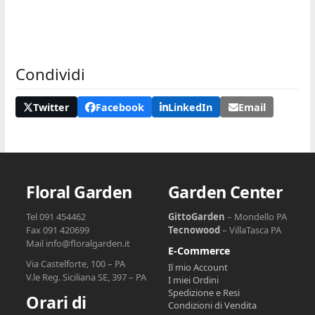
Condividi
Twitter
Facebook
LinkedIn
Email
Floral Garden
Garden Center
Tel 091 454462
GittoGarden
– Mondello PA
Fax 091 420699
Tecnowood
– VillaTasca PA
Mail info@floralgarden.it
E-Commerce
Via Castelforte, 100 – PA
Il mio Account
V.le Reg. Siciliana SE, 397 – PA
I miei Ordini
Spedizione e Resi
Orari di
Condizioni di Vendita