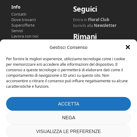
Info
Seguici
Contatti
Dove trovarci
Entra in
Floral Club
Superofferte
Iscriviti alla
Newsletter
Servizi
Rimani
Lavora con noi
Floral Club
Collegato
Gestisci Consenso
Floral GiftCard
Trasparenza
Per fornire le migliori esperienze, utilizziamo tecnologie come i cookie
Facebook
Instagram
Tiktok
per memorizzare e/o accedere alle informazioni del dispositivo. Il
consenso a queste tecnologie ci permetterà di elaborare dati come il
YouTube
LinkedIn
comportamento di navigazione o ID unici su questo sito. Non
acconsentire o ritirare il consenso può influire negativamente su alcune
Parlano di noi
caratteristiche e funzioni.
ACCETTA
NEGA
1
VISUALIZZA LE PREFERENZE