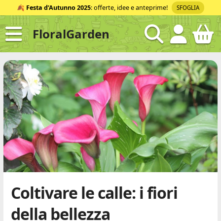
Salta
🍂
Festa d’Autunno 2025
: offerte, idee e anteprime!
SFOGLIA
al
contenuto
FloralGarden
ID
Coltivare le calle: i fiori
della bellezza