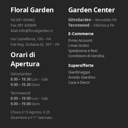
Floral Garden
Garden Center
Tel 091 454462
GittoGarden
– Mondello PA
Fax 091 420699
Tecnowood
– VillaTasca PA
Mail info@floralgarden.it
E-Commerce
Via Castelforte, 100 – PA
Il mio Account
V.le Reg. Siciliana SE, 397 – PA
I miei Ordini
Spedizione e Resi
Orari di
Condizioni di Vendita
Apertura
Superofferte
Giardinaggio
GittoGarden
Arredo Giardino
8.00 – 19.30
Lun – Sab
Casa e Decor
9.00 – 19.30
Dom
Tecnowood
8.00 – 19.00
Lun – Sab
9.00 – 19.00
Dom
Chiusi il 15 Agosto, il 25
Dicembre e il 1° Gennaio.