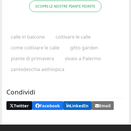
SCOPRI LE NOSTRE PIANTE FIORITE
calle in balcone
coltivare le calle
come coltivare le calle
gitto garden
piante di primavera
vivaio a Palermo
zantedeschia aethiopica
Condividi
Twitter
Facebook
LinkedIn
Email