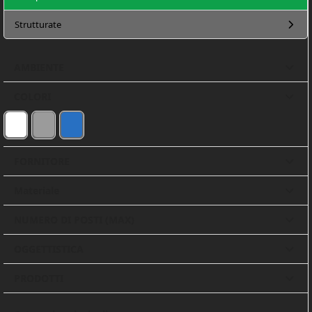
Strutturate
AMBIENTE
COLORI
BIANCO
GRIGIO
BLU
(3)
(2)
(1)
FORNITORE
Materiale
NUMERO DI POSTI (MAX)
OGGETTISTICA
PRODOTTI