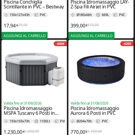
Piscina Conchiglia
Piscina Idromassaggio LAY-
Scintillante in PVC – Bestway
Z-Spa Fili Airjet in PVC
150x127x43h
PVC
Ø180x66h
669L
PVC
17,94
29,90
399,00
619,00
€
€
Il prezzo originale era: 29,90€.
Il prezzo attuale è: 17,94€.
Il prezzo originale er
Il prezzo attuale è: 3
AGGIUNGI AL CARRELLO
AGGIUNGI AL CARRELLO
-660€
-420€
Valida fino al 31/08/2026
Valida fino al 31/08/2026
Piscina Idromassaggio
Piscina Idromassaggio
MSPA Tuscany 6 Posti in
Aurora 6 Posti in PVC
Acciaio e PVC
193x193x73h
1100Lt
PVC
Ø204x70h
PVC
1.230,00
1.890,00
770,00
1.190,00
€
€
Il prezzo originale era: 1.890,00€.
Il prezzo attuale è: 1.230,00€.
Il prezzo originale e
Il prezzo attuale è: 