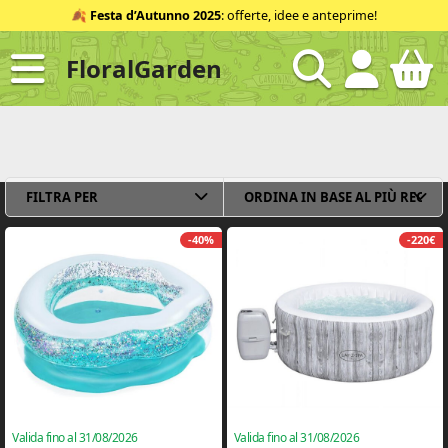
Salta
🍂
Festa d’Autunno 2025
: offerte, idee e anteprime!
al
contenuto
FloralGarden
ID
FILTRA PER
-40%
-220€
Valida fino al 31/08/2026
Valida fino al 31/08/2026