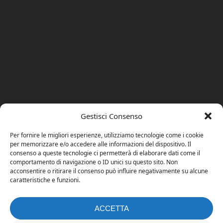
Gestisci Consenso
Per fornire le migliori esperienze, utilizziamo tecnologie come i cookie
per memorizzare e/o accedere alle informazioni del dispositivo. Il
consenso a queste tecnologie ci permetterà di elaborare dati come il
comportamento di navigazione o ID unici su questo sito. Non
acconsentire o ritirare il consenso può influire negativamente su alcune
caratteristiche e funzioni.
ACCETTA