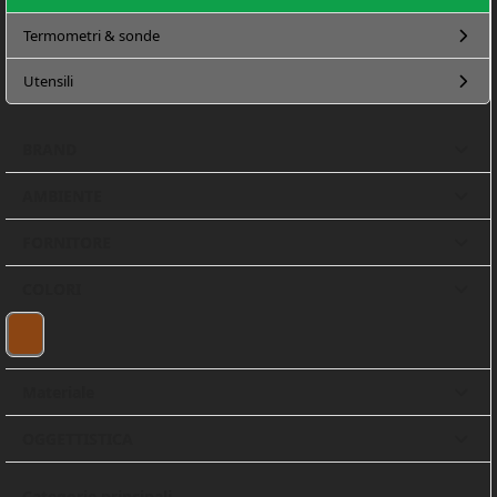
Termometri & sonde
Utensili
BRAND
AMBIENTE
FORNITORE
COLORI
MARRONE
(1)
Materiale
OGGETTISTICA
Categorie principali