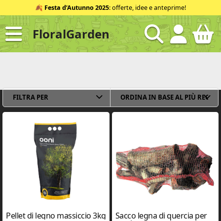
Salta
🍂
Festa d’Autunno 2025
: offerte, idee e anteprime!
al
contenuto
FloralGarden
ID
FILTRA PER
Pellet di legno massiccio 3kg
Sacco legna di quercia per