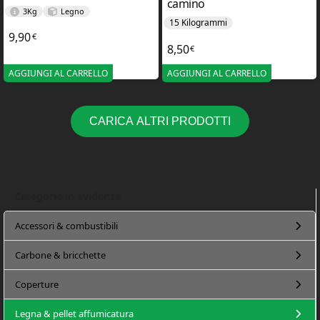
camino
3Kg
Legno
15 Kilogrammi
9,90
€
8,50
€
AGGIUNGI AL CARRELLO
AGGIUNGI AL CARRELLO
CARICA ALTRI PRODOTTI
Categorie in evidenza
Accessori & combustibili
Carbone & bricchette
Coperture
Legna & pellet affumicatura